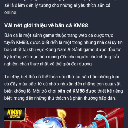
sẽ là điểm đến lý tưởng cho những ai yêu thích săn cá
online.
Vài nét giới thiệu về bắn cá KM88
Bắn cá là một sảnh game thuộc trang web cá cược trực
tuyến KM88, được biết đến là một trong những nhà cái uy tín
bậc nhất tại khu vực Đông Nam Á. Sảnh game được đầu tư
kỹ lưỡng với mục tiêu mang đến cho người chơi những trải
nghiệm chân thực nhất về thế giới đại dương.
Tại đây, bet thủ có thể thỏa sức thử tài săn bắn những loài
cá đầy màu sắc, từ cá nhỏ xinh xắn đến những con quái vật
biển khổng lồ. Mỗi trò chơi
bắn cá KM88
được thiết kế riêng
biệt, mang đến những thử thách và phần thưởng hấp dẫn.