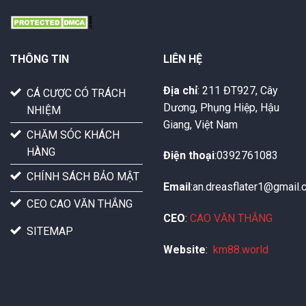
THÔNG TIN
LIÊN HỆ
Địa chỉ
:
211 ĐT927, Cây
CÁ CƯỢC CÓ TRÁCH
Dương, Phụng Hiệp, Hậu
NHIỆM
Giang, Việt Nam
CHĂM SÓC KHÁCH
HÀNG
Điện thoại
:0392761083
CHÍNH SÁCH BẢO MẬT
Email
:
an.dreasflater1@gmail
CEO CAO VĂN THẮNG
CEO
:
CAO VĂN THẮNG
SITEMAP
Website
:
km88.world