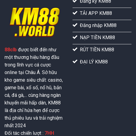
Đăng ký KM88
TẢI APP KM88
Đăng nhập KM88
NẠP TIỀN KM88
RÚT TIỀN KM88
88clb
được biết đến như
một thương hiệu hàng đầu
ĐẠI LÝ KM88
trong lĩnh vực cá cược
online tại Châu Á. Sở hữu
kho game siêu chất: casino,
game bài, xổ số, nổ hũ, bắn
cá, đá gà,... cùng hàng ngàn
khuyến mãi hấp dân, KM88
là địa chỉ hứa hẹn để cược
thủ phiêu lưu và trải nghiệm
nhất 2024
Đối tác chiến lượt :
7HH