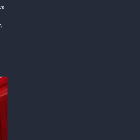
đưa
c,