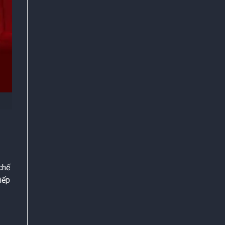
chế
iếp