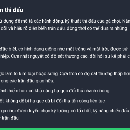
n thi đấu
ử dụng để mô tả các hành động, kỹ thuật thi đấu của gà chọi. Nắ
õi và hiểu rõ diễn biến trận đấu, đồng thời có thể đưa ra những
đặc biệt, có hình dạng giống như mặt trăng và mặt trời, được sử
hiệp. Cựa nhật nguyệt có độ sát thương cao, đòi hỏi sư kê phải 
ược làm từ kim loại hoặc sừng. Cựa tròn có độ sát thương thấp hơ
ong các trận đấu giao hữu.
ánh hiểm hóc, có khả năng hạ gục đối thủ nhanh chóng.
ốt, không dễ bị hạ gục dù bị đối thủ tấn công liên tục.
gà chọi được tuyển chọn kỹ lưỡng, có tố chất, kỹ năng chiến đấu 
 trận đấu.