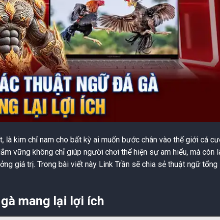
t, là kim chỉ nam cho bất kỳ ai muốn bước chân vào thế giới cá c
Nắm vững không chỉ giúp người chơi thể hiện sự am hiểu, mà còn l
g giá trị. Trong bài viết này Link Trần sẽ chia sẻ thuật ngữ tổng
gà mang lại lợi ích