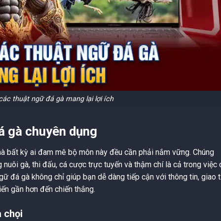
ác thuật ngữ đá gà mang lại lợi ích
á gà chuyên dụng
à bất kỳ ai đam mê bộ môn này đều cần phải nắm vững. Chúng
uôi gà, thi đấu, cá cược trực tuyến và thậm chí là cả trong việc 
gữ đá gà không chỉ giúp bạn dễ dàng tiếp cận với thông tin, giao t
iến gần hơn đến chiến thắng.
 chọi