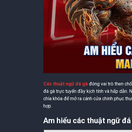
Các thuật ngữ đá gà
đóng vai trò then chố
đá gà trực tuyến đầy kịch tính và hấp dẫn. 
chìa khóa để mở ra cánh cửa chinh phục thưởn
hợp.
Am hiểu các thuật ngữ đá 