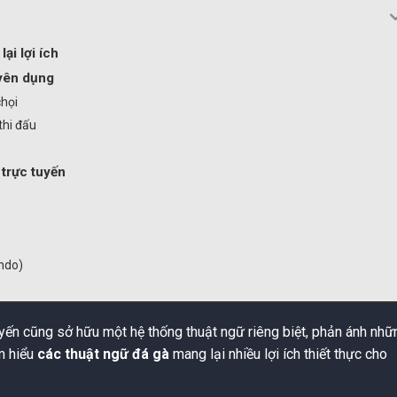
ại lợi ích
yên dụng
chọi
thi đấu
 trực tuyến
ndo)
uyến cũng sở hữu một hệ thống thuật ngữ riêng biệt, phản ánh nhữ
m hiểu
các thuật ngữ đá gà
mang lại nhiều lợi ích thiết thực cho